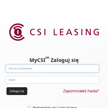
SM
MyCSI
Zaloguj się
Zapomniałeś hasła?
Zaloguj się
Remember my User Name